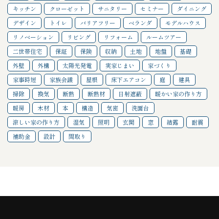
キッチン
クローゼット
サニタリー
セミナー
ダイニング
デザイン
トイレ
バリアフリー
ベランダ
モデルハウス
リノベーション
リビング
リフォーム
ルームツアー
二世帯住宅
保証
保険
収納
土地
地盤
基礎
外壁
外構
太陽光発電
実家じまい
家づくり
家事時短
家族会議
屋根
床下エアコン
庭
建具
掃除
換気
断熱
断熱材
日射遮蔽
暖かい家の作り方
暖房
木材
本
構造
気密
洗面台
涼しい家の作り方
湿気
照明
玄関
窓
結露
耐震
補助金
設計
間取り