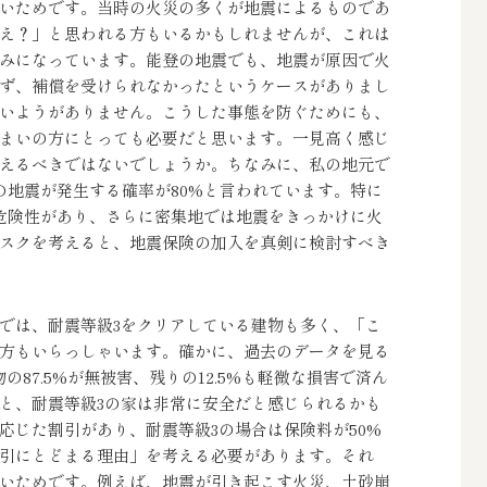
いためです。当時の火災の多くが地震によるものであ
え？」と思われる方もいるかもしれませんが、これは
みになっています。能登の地震でも、地震が原因で火
ず、補償を受けられなかったというケースがありまし
いようがありません。こうした事態を防ぐためにも、
まいの方にとっても必要だと思います。一見高く感じ
えるべきではないでしょうか。ちなみに、私の地元で
の地震が発生する確率が80%と言われています。特に
危険性があり、さらに密集地では地震をきっかけに火
スクを考えると、地震保険の加入を真剣に検討すべき
では、耐震等級3をクリアしている建物も多く、「こ
方もいらっしゃいます。確かに、過去のデータを見る
87.5%が無被害、残りの12.5%も軽微な損害で済ん
と、耐震等級3の家は非常に安全だと感じられるかも
応じた割引があり、耐震等級3の場合は保険料が50%
引にとどまる理由」を考える必要があります。それ
いためです。例えば、地震が引き起こす火災、土砂崩