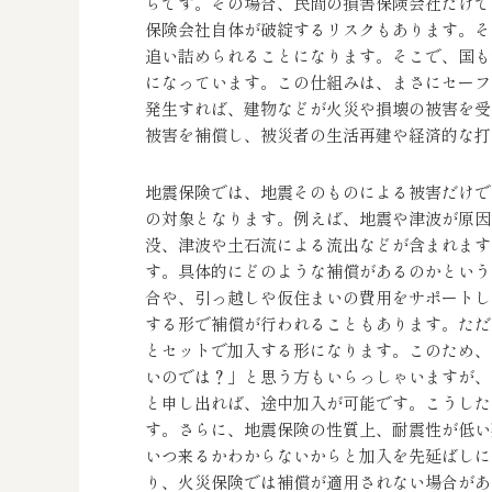
らです。その場合、民間の損害保険会社だけで
保険会社自体が破綻するリスクもあります。そ
追い詰められることになります。そこで、国も
になっています。この仕組みは、まさにセーフ
発生すれば、建物などが火災や損壊の被害を受
被害を補償し、被災者の生活再建や経済的な打
地震保険では、地震そのものによる被害だけで
の対象となります。例えば、地震や津波が原因
没、津波や土石流による流出などが含まれます
す。具体的にどのような補償があるのかという
合や、引っ越しや仮住まいの費用をサポートし
する形で補償が行われることもあります。ただ
とセットで加入する形になります。このため、
いのでは？」と思う方もいらっしゃいますが、
と申し出れば、途中加入が可能です。こうした
す。さらに、地震保険の性質上、耐震性が低い
いつ来るかわからないからと加入を先延ばしに
り、火災保険では補償が適用されない場合があ