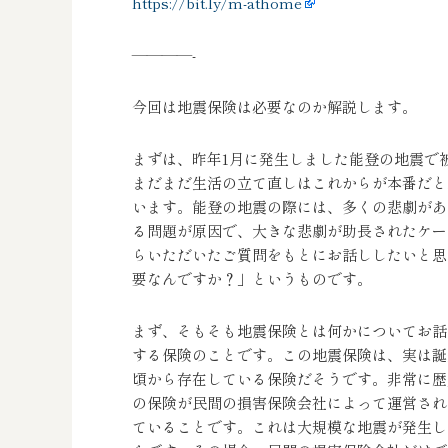
https://bit.ly/m-athome
————-
今回は地震保険は必要なのか解説します。
まずは、昨年1月に発生しました能登の地震で
まだまだ生活の立て直しはこれからが本番だと
います。能登の地震の際には、多くの悲劇があ
る問題が原因で、大きな悲劇が助長されたケー
らいただいたご質問をもとにお話ししたいと思
要なんですか？」というものです。
まず、そもそも地震保険とは何かについてお話
する保険のことです。この地震保険は、実は誕生
頃から存在している保険だそうです。非常に歴
の保険が民間の損害保険会社によって運営され
ていることです。これは大規模な地震が発生し