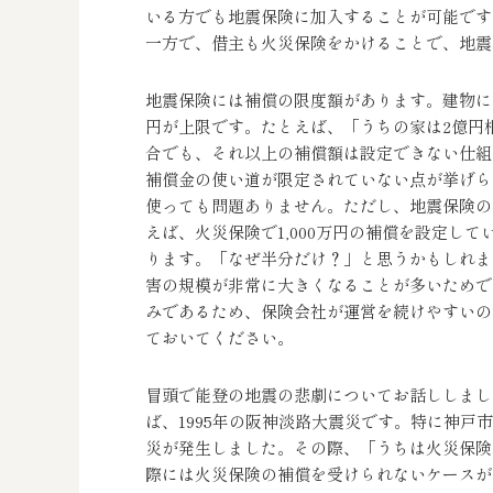
いる方でも地震保険に加入することが可能です
一方で、借主も火災保険をかけることで、地震
地震保険には補償の限度額があります。建物につい
円が上限です。たとえば、「うちの家は2億円
合でも、それ以上の補償額は設定できない仕組
補償金の使い道が限定されていない点が挙げら
使っても問題ありません。ただし、地震保険の
えば、火災保険で1,000万円の補償を設定し
ります。「なぜ半分だけ？」と思うかもしれま
害の規模が非常に大きくなることが多いためで
みであるため、保険会社が運営を続けやすいの
ておいてください。
冒頭で能登の地震の悲劇についてお話ししまし
ば、1995年の阪神淡路大震災です。特に神
災が発生しました。その際、「うちは火災保険
際には火災保険の補償を受けられないケースが