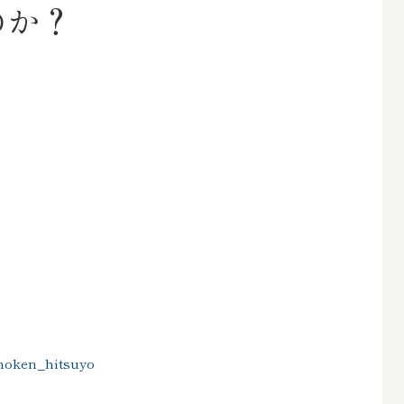
のか？
_hoken_hitsuyo