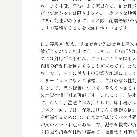
れによる埋没、津波による流出など、耐震性能
だけで終わるとは限りません。一度大きな地震
する可能性があります。その際、耐震等級3の
しずつ蓄積することを念頭に置くべきです。
耐震等級3に加え、制振装置や免震装置を導入
減できるかもしれません。しかし、それでも地
クには対応できません。こうしたことを踏まえ
保険の必要性を検討することが重要です。また
れており、さらに活火山の影響も地域によって
ハザードマップなどで確認し、自分の家の性能
足として、洪水被害についても考えるべきです
の水災補償で対応可能です。これにより、洪水
す。ただし、注意すべき点として、床下浸水は
リスクに対しては、保険だけでなく建物の構造
を軽減するためには、布基礎ではなくベタ基礎
が良いという利点がある一方、泥や有機物が流
の除去や消毒が比較的容易で、被害後の対応が