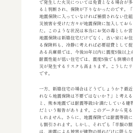
で発生した火災については免責となる場合が多
ると判断され、保険が下りなかったのです。「
地震保険に入っていなければ補償されない仕組
災被害を受けた方々が地震保険に加入しておら
た。このような状況は本当にお気の毒としか言
地震保険は新築住宅だけでなく、古い家にお住
る保険料も、冷静に考えれば必要経費として捉
ある兵庫県では、今後30年以内に震度5強以上
耐震性能が低い住宅では、震度5強でも倒壊の
災が発生するリスクも高まります。こうしたリ
です。
一方、新築住宅の場合はどうでしょうか？最近
れなら地震保険は不要ではないか？」と考える
と、熊本地震では耐震等級3を満たしている建物の
だという報告があります。このデータから見る
しれません。さらに、地震保険では耐震等級に
も割引されます。しかし、それでも「半額の割
は、地震による被害が建物の揺れだけに限らな