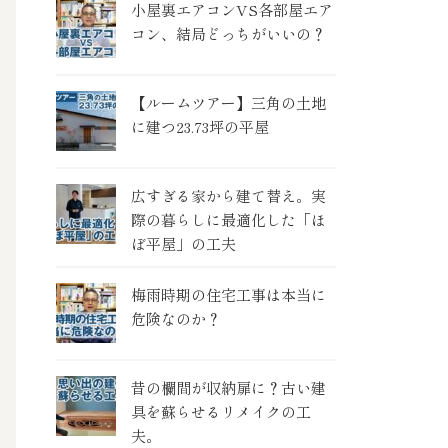
小屋裏エアコンVS各部屋エア
コン、結局どっちがいいの？
【ルームツアー】三角の土地
に建つ23.73坪の平屋
広すぎる家から建て替え。実
際の暮らしに最適化した「ほ
ぼ平屋」の工夫
梅雨時期の住宅工事は本当に
危険なのか？
昔の欄間が収納扉に？古い建
具を蘇らせるリメイクの工
夫。