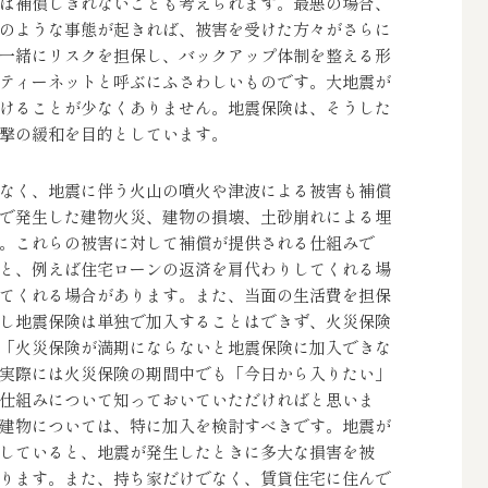
は補償しきれないことも考えられます。最悪の場合、
のような事態が起きれば、被害を受けた方々がさらに
一緒にリスクを担保し、バックアップ体制を整える形
ティーネットと呼ぶにふさわしいものです。大地震が
けることが少なくありません。地震保険は、そうした
撃の緩和を目的としています。
なく、地震に伴う火山の噴火や津波による被害も補償
で発生した建物火災、建物の損壊、土砂崩れによる埋
。これらの被害に対して補償が提供される仕組みで
と、例えば住宅ローンの返済を肩代わりしてくれる場
てくれる場合があります。また、当面の生活費を担保
し地震保険は単独で加入することはできず、火災保険
「火災保険が満期にならないと地震保険に加入できな
実際には火災保険の期間中でも「今日から入りたい」
仕組みについて知っておいていただければと思いま
建物については、特に加入を検討すべきです。地震が
していると、地震が発生したときに多大な損害を被
ります。また、持ち家だけでなく、賃貸住宅に住んで