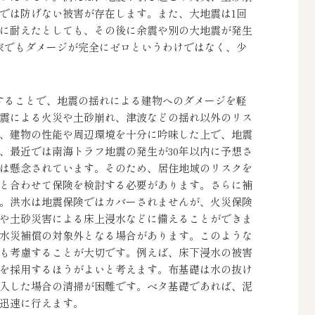
では防げない被害が存在します。また、大地震は1回
に耐えたとしても、その後に余震や別の大地震が発生
家でもダメージが完全にゼロというわけではなく、少
することで、地震の揺れによる建物へのダメージを軽
震による火災や土砂崩れ、津波などの揺れ以外のリス
、建物の性能や周辺環境を十分に吟味した上で、地震
、最近では南海トラフ地震の発生が30年以内に予想さ
は懸念されています。そのため、居住地域のリスクを
と合わせて保険を検討する必要があります。さらに補
。洪水は地震保険ではカバーされませんが、火災保険
や土砂災害による床上浸水などに備えることができま
水災補償の対象外となる場合があります。このような
も考慮することが大切です。例えば、床下浸水の被害
を採用するほうがよいと考えます。布基礎は水の抜け
入した場合の清掃が困難です。ベタ基礎であれば、泥
迅速に行えます。