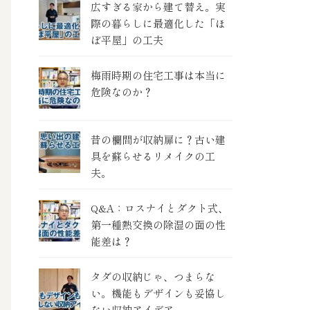
広すぎる家から建て替え。実
際の暮らしに最適化した「ほ
ぼ平屋」の工夫
梅雨時期の住宅工事は本当に
危険なのか？
昔の欄間が収納扉に？古い建
具を蘇らせるリメイクの工
夫。
Q&A：ロスナイとダクト式、
第一種熱交換の除湿の面の性
能差は？
タダの収納じゃ、つまらな
い。機能もデザインも妥協し
ない収納アイデア。