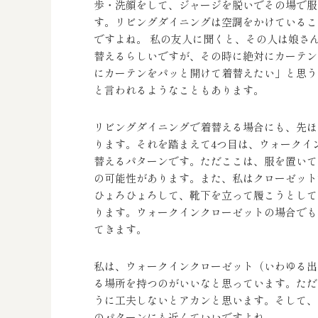
歩・洗顔をして、ジャージを脱いでその場で服
す。リビングダイニングは空調をかけているこ
ですよね。 私の友人に聞くと、その人は娘さ
替えるらしいですが、その時に絶対にカーテン
にカーテンをパッと開けて着替えたい」と思う
と言われるようなこともあります。
リビングダイニングで着替える場合にも、先ほ
ります。それを踏まえて4つ目は、ウォークイ
替えるパターンです。ただここは、服を置いて
の可能性があります。また、私はクローゼット
ひょろひょろして、靴下を立って履こうとして
ります。ウォークインクローゼットの場合でも
てきます。
私は、ウォークインクローゼット（いわゆる出
る場所を持つのがいいなと思っています。ただ
うに工夫しないとアカンと思います。そして、
のパターンにも近くていいですよね。