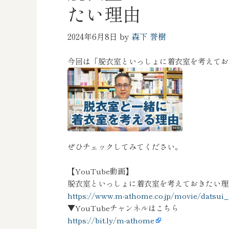
たい理由
2024年6月8日
by
森下 誉樹
今回は「脱衣室といっしょに着衣室を考えてお
ぜひチェックしてみてください。
【YouTube動画】
脱衣室といっしょに着衣室を考えておきたい理
https://www.m-athome.co.jp/movie/datsui_
▼YouTubeチャンネルはこちら
https://bit.ly/m-athome