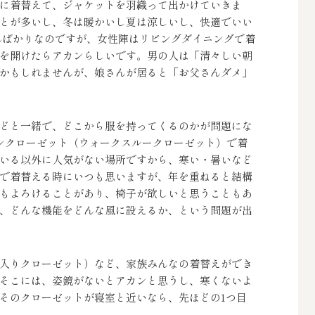
に着替えて、ジャケットを羽織って出かけていきま
とが多いし、冬は暖かいし夏は涼しいし、快適でいい
んばかりなのですが、女性陣はリビングダイニングで着
を開けたらアカンらしいです。男の人は「清々しい朝
かもしれませんが、娘さんが居ると「お父さんダメ」
どと一緒で、どこから服を持ってくるのかが問題にな
ンクローゼット（ウォークスルークローゼット）で着
いる以外に人気がない場所ですから、寒い・暑いなど
で着替える時にいつも思いますが、年を重ねると結構
もよろけることがあり、椅子が欲しいと思うこともあ
、どんな機能をどんな風に設えるか、という問題が出
入りクローゼット）など、家族みんなの着替えができ
そこには、姿鏡がないとアカンと思うし、寒くないよ
そのクローゼットが寝室と近いなら、先ほどの1つ目