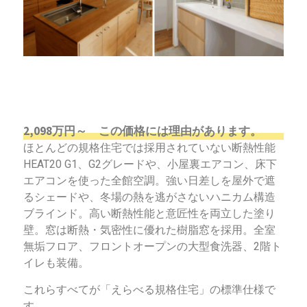
2,098万円～ この価格には理由があります。
ほとんどの規格住宅では採用されていない断熱性能
HEAT20 G1、G2グレードや、小屋裏エアコン、床下
エアコンを使った全館空調。強い日差しを屋外で遮
るシェードや、冬場の熱を逃がさないハニカム構造
ブラインド。高い断熱性能と意匠性を両立した塗り
壁。窓は断熱・気密性に優れた樹脂窓を採用。全室
無垢フロア、フロントオープンの大型食洗器、2階ト
イレも装備。
これらすべてが「えらべる規格住宅」の標準仕様で
す。