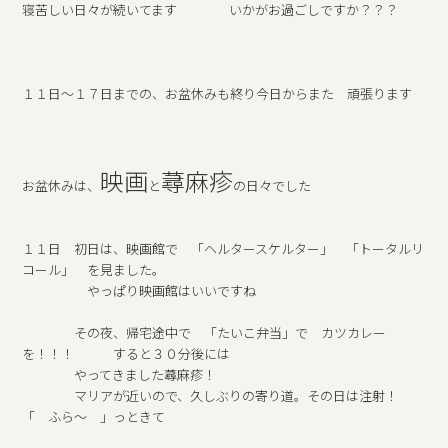
寝苦しい日々が続いてます いかがお過ごしですか？？？
１１日～１７日までの、お盆休みも終り今日からまた 頑張ります
映画
蕁麻疹
お盆休みは、
と
の日々でした
１１日 初日は、映画館で 「ヘルタースケルター」 「トータルリ
コール」 を見ました。
やっぱり映画館はいいですね
その夜、帰宅途中で 「たいこ弁当」で カツカレー
を！！！ すると３０分後には
やってきました蕁麻疹！
マリアが近いので、久しぶりの寄り道。その日は注射！
「 ふら～ 」っときて