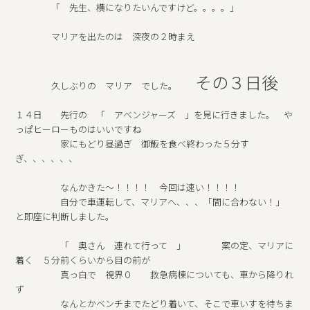
「 先生、横になりたいんですけど。。。。」
マリアを出たのは 深夜の２時まえ
その３日後
久しぶりの マリア でした。
１４日 先行の 「 アべンジャーズ 」を見に行きました。 や
っぱヒーローものはいいですね
家にもどり昼過ぎ 御飯を食べ終わった５分す
ぎ、、、、、、
なんかきた～！！！！ 今回は速い！！！！
自分で車運転して、マリアへ、、、「間に合わない！」
と即座に判断しました。
「 奥さん 連れて行って 」 案の定、マリアに
着く ５分前くらいから目の前が
真っ白で 視界０ 救急病棟についても、車から降りれ
ず
なんとかベンチまでたどり着いて、そこで車いすを待ちま